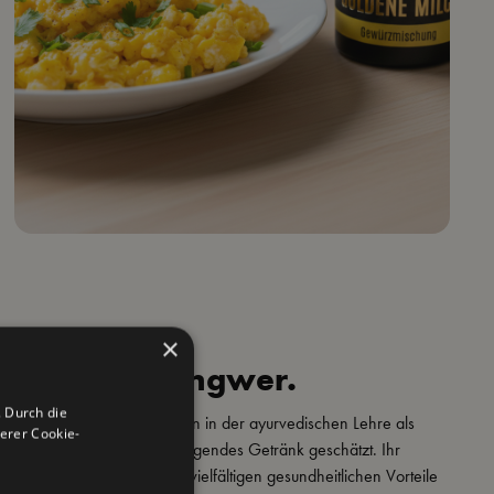
×
a. Pfeffer. Ingwer.
 Durch die
ilch" wird seit Jahrhunderten in der ayurvedischen Lehre als
erer Cookie-
endes, anregendes und reinigendes Getränk geschätzt. Ihr
l ist Kurkuma, das für seine vielfältigen gesundheitlichen Vorteile