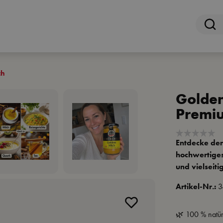
ch
Golden
Premi
Entdecke den
hochwertiges
und vielseit
Artikel-Nr.:
3
🌿 100 % natür