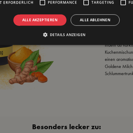
bekannt ist. U
T ERFORDERLICH
PERFORMANCE
TARGETING
F
unserem Rezept
die Bioverfügb
ALLE AKZEPTIEREN
ALLE ABLEHNEN
Eigenschaften 
als Getränk ge
DETAILS ANZEIGEN
einsetzen. Ver
indem du Kurku
Kuchenmischun
einen aromatis
Goldene Milch
Schlummertrun
Besonders lecker zu: