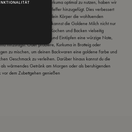
m die positive Wirkung von Kurkuma optimal zu nutzen, haben wir
UNKTIONALITÄT
 hochwertigen schwarzen Pfeffer hinzugefügt. Dies verbessert
arkeit des Kurkumas, sodass dein Körper die wohltuenden
besser aufnehmen kann. Du kannst die Goldene Milch nicht nur
nießen, sondern auch beim Kochen und Backen vielseitig
leihe deinen Currys, Suppen und Eintöpfen eine würzige Note,
ma hinzufügst. Oder probiere, Kurkuma in Brotteig oder
gen zu mischen, um deinen Backwaren eine goldene Farbe und
chen Geschmack zu verleihen. Darüber hinaus kannst du die
 als wärmendes Getränk am Morgen oder als beruhigenden
k vor dem Zubettgehen genießen