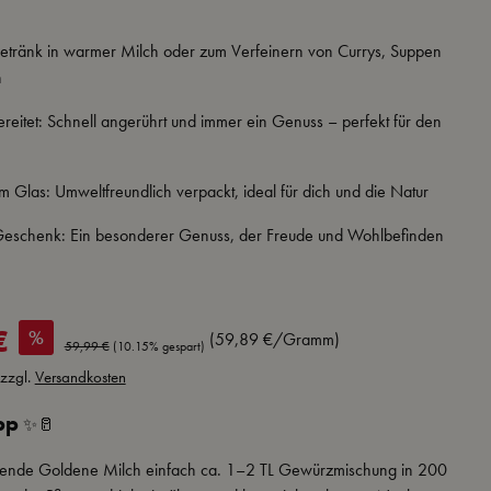
tränk in warmer Milch oder zum Verfeinern von Currys, Suppen
n
reitet: Schnell angerührt und immer ein Genuss – perfekt für den
m Glas: Umweltfreundlich verpackt, ideal für dich und die Natur
 Geschenk: Ein besonderer Genuss, der Freude und Wohlbefinden
€
%
(59,89 €/Gramm)
Regulärer Preis:
59,99 €
(10.15% gespart)
 zzgl.
Versandkosten
pp
✨🥛
uende Goldene Milch einfach ca. 1–2 TL Gewürzmischung in 200