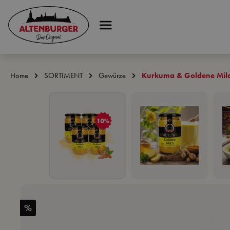
 Hauptinhalt springen
Zur Suche springen
Zur Hauptnavigation springen
Home
SORTIMENT
Gewürze
Kurkuma & Goldene Mil
Bildergalerie überspringen
%