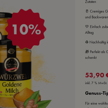
Zutaten
🥛 Cremiges Ge
und Backware
💛 Einfach zube
Alltag
♻️ Nachhaltig i
🎁 Perfekt als
schenkt
Verkaufspreis:
53,90 
inkl. 7 % MwSt.
Genuss-Ti
Für eine wohlt