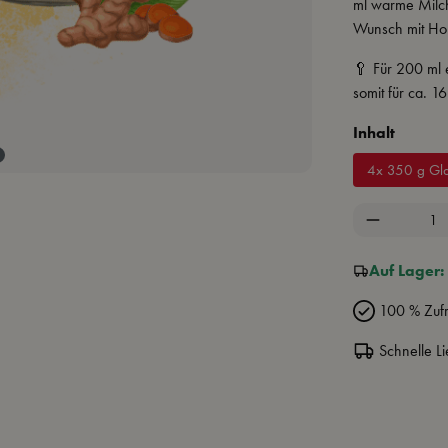
ml warme Milch
Wunsch mit Hon
🥄 Für 200 ml 
somit für ca. 
auswä
Inhalt
4x 350 g Gl
Produkt A
Auf Lager: 
100 % Zufr
Schnelle Li