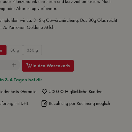
 oder Pflanzendrink einrühren und kurz ziehen lassen. Nach
ig oder Ahornsirup verfeinern.
empfehlen wir ca. 3–5 g Gewürzmischung. Das 80g Glas reicht
16–26 Portionen Goldene Milch.
hlen
as
80 g
350 g
nzahl: Gib den gewünschten Wert ein oder benut
In den Warenkorb
in 3-4 Tagen bei dir
iedenheits-Garantie
500.000+ glückliche Kunden
eferung mit DHL
Bezahlung per Rechnung möglich