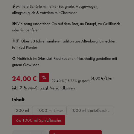
🌶️ Mittlere Schärfe mit feiner Essignote: Ausgewogen,
alltagstauglich & trotzdem mit Charakter
🍽️ Vielseitig einsetzbar: Ob auf dem Brot, im Eintopf, zu Grillfleisch
oder für Senfeier
🇩🇪 Über 30 Jahre Familien-Tradition aus Altenburg: Ein echter
Feinkost-Pionier
♻️ Natürlich im Glas statt Plastikbecher: Nachhaltig genießen mit
gutem Gewissen
Verkaufspreis:
%
24,00 €
(4,00 €/Liter)
Regulärer Preis:
29,40 €
(18.37% gespart)
inkl. 7 % MwSt. zzgl.
Versandkosten
auswählen
Inhalt
200 ml
1000 ml Eimer
1000 ml Spritzflasche
6x 1000 ml Spritzflasche