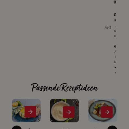
0
€
9
-10
,
Ab
3
%
0
0
€
/
1
Li
te
r
Passende Rezeptideen