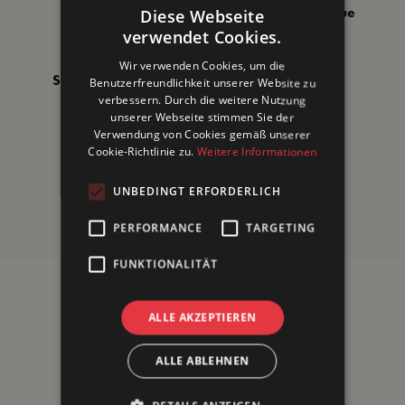
Fisch
Raclette & Fondue
Diese Webseite
verwendet Cookies.
Wir verwenden Cookies, um die
Salat & Dressings
Käse
Benutzerfreundlichkeit unserer Website zu
verbessern. Durch die weitere Nutzung
unserer Webseite stimmen Sie der
Verwendung von Cookies gemäß unserer
Geflügel
Saucen
Cookie-Richtlinie zu.
Weitere Informationen
UNBEDINGT ERFORDERLICH
Burger & Sandwich
PERFORMANCE
TARGETING
FUNKTIONALITÄT
Probier's aus: Senf-Honig-
ALLE AKZEPTIEREN
Hähnchen
ALLE ABLEHNEN
Verfeinere deine Mahlzeiten mit Senf-Honig-Hähnchen.
Bestreiche Hähnchenbrustfilets mit einer Mischung aus