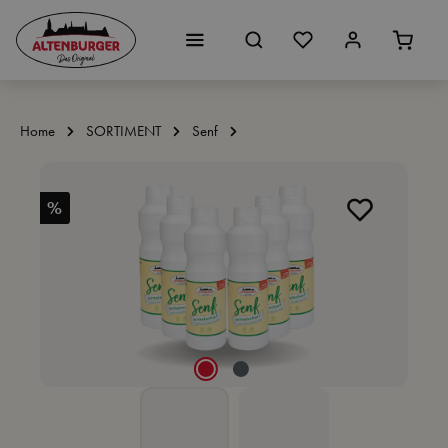
Zum Hauptinhalt springen
Home
SORTIMENT
Senf
Bildergalerie überspringen
%