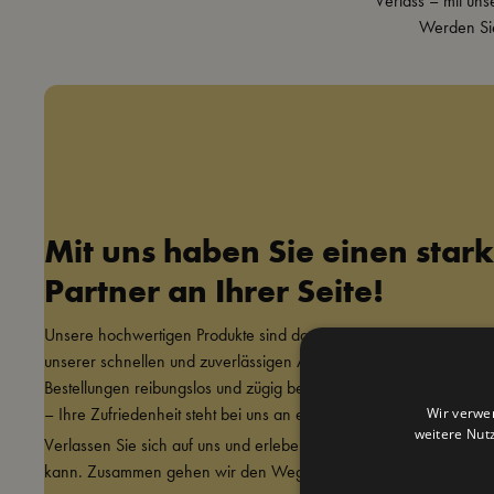
Verlass – mit uns
Werden Sie
Mit uns haben Sie einen star
Partner an Ihrer Seite!
Unsere hochwertigen Produkte sind das Ergebnis von 100 % Lieb
unserer schnellen und zuverlässigen Auftragsabwicklung stellen wi
Bestellungen reibungslos und zügig bei Ihnen eintreffen. Denn bei
– Ihre Zufriedenheit steht bei uns an erster Stelle!
Wir verwe
weitere Nut
Verlassen Sie sich auf uns und erleben Sie, wie eine starke Partn
kann. Zusammen gehen wir den Weg zum Erfolg!