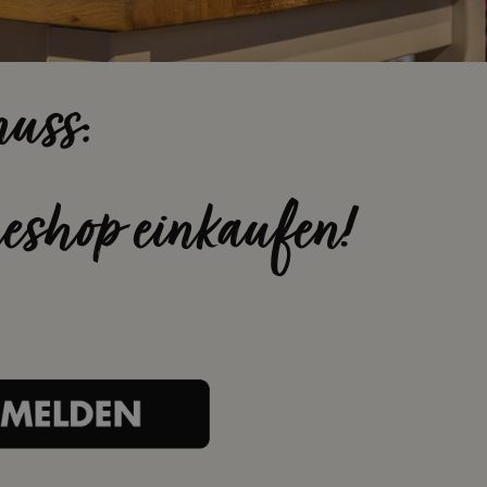
nuss:
eshop einkaufen!