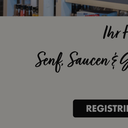
Ihr 
Senf, Saucen & 