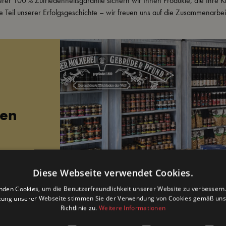
erer 100 % Zufriedenheitsgarantie sichern wir Ihnen Produkte, die Ihre 
 Teil unserer Erfolgsgeschichte – wir freuen uns auf die Zusammenarbeit
ken
e und Hingabe. Mit
r sicher, dass Ihre
Diese Webseite verwendet Cookies.
 uns sind Sie König
nden Cookies, um die Benutzerfreundlichkeit unserer Website zu verbessern.
zung unserer Webseite stimmen Sie der Verwendung von Cookies gemäß uns
erschaft aussehen
Richtlinie zu.
Weitere Informationen