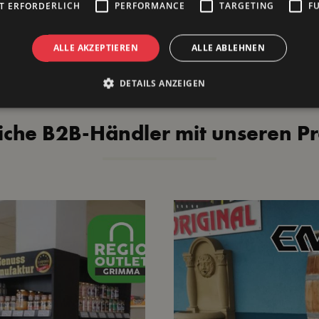
T ERFORDERLICH
PERFORMANCE
TARGETING
F
ALLE AKZEPTIEREN
ALLE ABLEHNEN
DETAILS ANZEIGEN
eiche B2B-Händler mit unseren P