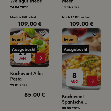
Weingut Triebe
Meer
24.04.2027
10.04.2027
Noch 6 Plätze frei
Noch 15 Plätze frei
109,00 €
109,00 €
Regulärer Preis:
Regulärer Preis:
Event
Event
Ausgebucht
Ausgebucht
29
JAN
Kochevent Alles
8
Pasta
AUG
29.01.2027
85,00 €
Regulärer Preis:
Kochevent
Spanische
Landküche
08.08.2026