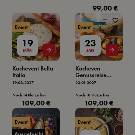
99,00 €
Regulärer Preis:
Event
Event
19
23
MÄR
JAN
Kochevent Bella
Kocheven
Italia
Genussreise
Gewürzküche
19.03.2027
23.01.2027
Noch 14 Plätze frei
Noch 18 Plätze frei
109,00 €
109,00 €
Regulärer Preis:
Regulärer Preis:
Event
Event
Ausgebucht