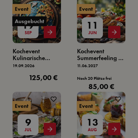
Event
Event
Ausgebucht
19
11
SEP
JUN
Kochevent
Kochevent
Kulinarische
Summerfeeling –
Weltreise über 5
Der Genussabend
19.09.2026
11.06.2027
Kontinente
125,00 €
Regulärer Preis:
Noch 20 Plätze frei
85,00 €
Regulärer Preis:
Event
Event
9
13
JUL
AUG