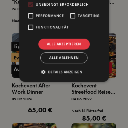
"Kulinarische
Kochevent Cuisine
UNBEDINGT ERFORDERLICH
Gewürzreise"
Française -
26.09.2026
05.06.2027
Französische
PERFORMANCE
TARGETING
Küche
Noch 1 Plätze frei
Noch 20 Plätze frei
115,00 €
109,00 €
FUNKTIONALITÄT
Regulärer Preis:
Regulärer Preis:
ALLE AKZEPTIEREN
Tipp
Event
Event
ALLE ABLEHNEN
9
4
Ausgebucht
SEP
JUN
DETAILS ANZEIGEN
Kochevent After
Kochevent
Work Dinner
Streetfood Reise
um die Welt
09.09.2026
04.06.2027
65,00 €
Regulärer Preis:
Noch 14 Plätze frei
85,00 €
Regulärer Preis: