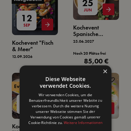
25
JUN
12
SEP
Kochevent
Spanische
Landküche
25.06.2027
Kochevent "Fisch
& Meer"
Noch 20 Plätze frei
12.09.2026
85,00 €
Regulärer Preis:
99,00 €
Regulärer Preis:
×
Diese Webseite
verwendet Cookies.
Event
Event
Wir verwenden Cookies, um die
26
5
Benutzerfreundlichkeit unserer Website zu
verbessern. Durch die weitere Nutzung
SEP
JUN
unserer Webseite stimmen Sie der
Verwendung von Cookies gemäß unserer
Cookie-Richtlinie zu.
Weitere Informationen
Kochevent
Kochevent