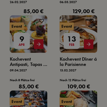
herzhaft -
Weltreise über 5
26.02.2027
06.03.2027
mediterran
Kontinente
85,00 €
129,00 €
Regulärer Preis:
Regulärer Preis:
Event
Event
9
13
APR
FEB
Kochevent
Kochevent Dîner á
Antipasti, Tapas &
la Parisienne
Meer
09.04.2027
13.02.2027
Noch 8 Plätze frei
Noch 12 Plätze frei
85,00 €
109,00 €
Regulärer Preis:
Regulärer Preis:
Event
Event