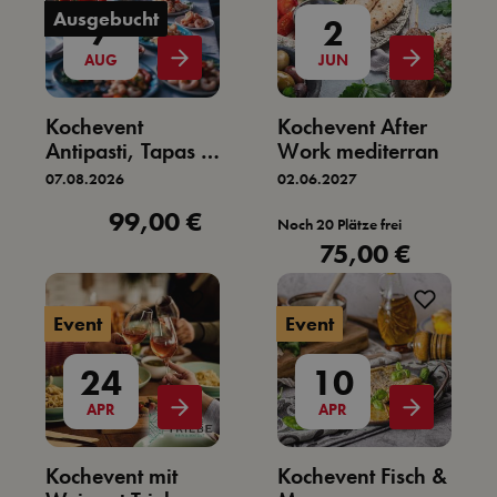
Ausgebucht
7
2
AUG
JUN
Kochevent
Kochevent After
Antipasti, Tapas &
Work mediterran
Meer
07.08.2026
02.06.2027
99,00 €
Regulärer Preis:
Noch 20 Plätze frei
75,00 €
Regulärer Preis:
Event
Event
24
10
APR
APR
Kochevent mit
Kochevent Fisch &