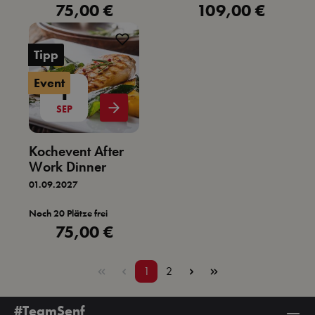
75,00 €
109,00 €
Regulärer Preis:
Regulärer Preis:
Tipp
Event
1
SEP
Kochevent After
Work Dinner
01.09.2027
Noch 20 Plätze frei
75,00 €
Regulärer Preis:
Seite
Seite
1
2
#TeamSenf