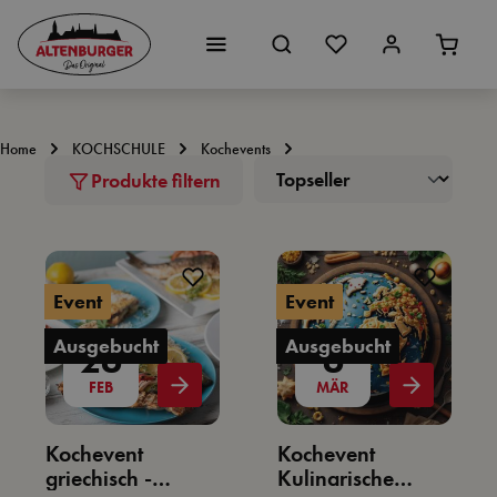
Zum Hauptinhalt springen
Home
KOCHSCHULE
Kochevents
Produkte filtern
Event
Event
Ausgebucht
Ausgebucht
26
6
FEB
MÄR
Kochevent
Kochevent
griechisch -
Kulinarische