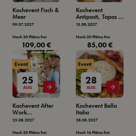
Kochevent Fisch &
Kochevent
Meer
Antipasti, Tapas &
Meer
09.07.2027
13.08.2027
Noch 20 Plätze frei
Noch 20 Plätze frei
109,00 €
85,00 €
Regulärer Preis:
Regulärer Preis:
Event
Event
25
28
AUG
AUG
Kochevent After
Kochevent Bella
Work
Italia
Sommerabend
25.08.2027
28.08.2027
Noch 20 Plätze frei
Noch 16 Plätze frei