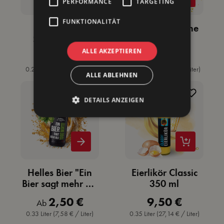
PERFORMANCE
TARGETING
FUNKTIONALITÄT
Altenburger
Eierlikör Zitrone
Senflikör mit
Mini Glas
Orange
ALLE AKZEPTIEREN
11,90 €
2,50 €
Regulärer Preis:
Regulärer Preis:
0.2 Liter
(59,50 € / Liter)
0.03 Liter
(83,33 € / Liter)
ALLE ABLEHNEN
DETAILS ANZEIGEN
Helles Bier "Ein
Eierlikör Classic
Bier sagt mehr als
350 ml
1000 Worte!"
2,50 €
9,50 €
Regulärer Preis:
Regulärer Preis:
Ab
0.33 Liter
(7,58 € / Liter)
0.35 Liter
(27,14 € / Liter)