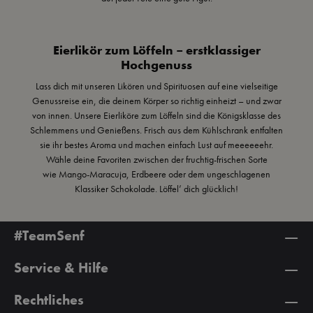
Eierlikör zum Löffeln – erstklassiger
Hochgenuss
Lass dich mit unseren Likören und Spirituosen auf eine vielseitige
Genussreise ein, die deinem Körper so richtig einheizt – und zwar
von innen. Unsere Eierliköre zum Löffeln sind die Königsklasse des
Schlemmens und Genießens. Frisch aus dem Kühlschrank entfalten
sie ihr bestes Aroma und machen einfach Lust auf meeeeeehr.
Wähle deine Favoriten zwischen der fruchtig-frischen Sorte
wie
Mango-Maracuja
,
Erdbeere
oder dem ungeschlagenen
Klassiker
Schokolade
. Löffel’ dich glücklich!
#TeamSenf
Service & Hilfe
Rechtliches