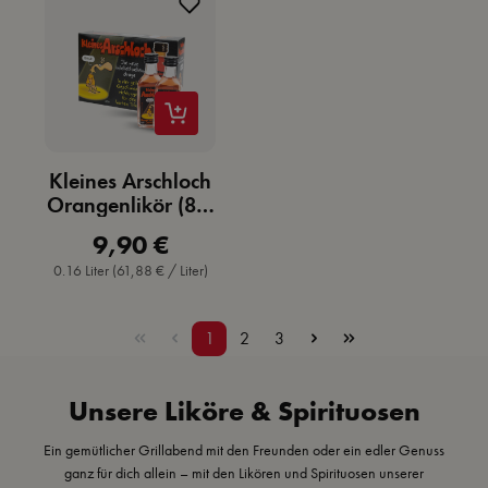
Kleines Arschloch
Orangenlikör (8 x
0,02l)
9,90 €
Regulärer Preis:
0.16 Liter
(61,88 € / Liter)
Seite
Seite
Seite
1
2
3
Unsere Liköre & Spirituosen
Ein gemütlicher Grillabend mit den Freunden oder ein edler Genuss
ganz für dich allein – mit den Likören und Spirituosen unserer