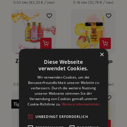
0.03 Liter
(83,33 € / Liter)
0.18 Liter
(32,78 € / Liter)
×
Zickengold (3 x
Eierlikör Mango
Diese Webseite
20 ml)
Mini Glas
verwendet Cookies.
4,50 €
2,50 €
Regulärer Preis:
Wir verwenden Cookies, um die
Regulärer Preis:
Benutzerfreundlichkeit unserer Website zu
0.06 Liter
(75,00 € / Liter)
0.03 Liter
(83,33 € / Liter)
verbessern. Durch die weitere Nutzung
unserer Webseite stimmen Sie der
Verwendung von Cookies gemäß unserer
Tipp
Cookie-Richtlinie zu.
Weitere Informationen
UNBEDINGT ERFORDERLICH