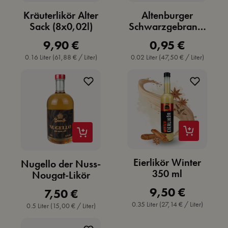
Kräuterlikör Alter
Altenburger
Sack (8x0,02l)
Schwarzgebrannt
er - Kräuter Elixier
9,90 €
0,95 €
Regulärer Preis:
Regulärer Preis:
0,02 l
0.16 Liter
(61,88 € / Liter)
0.02 Liter
(47,50 € / Liter)
Eierlikör Winter
Nugello der Nuss-
350 ml
Nougat-Likör
9,50 €
7,50 €
Regulärer Preis:
Regulärer Preis:
0.35 Liter
(27,14 € / Liter)
0.5 Liter
(15,00 € / Liter)