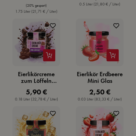
0.5 Liter
(21,80 € / Liter)
(20% gespart)
1.75 Liter
(21,71 € / Liter)
Eierlikörcreme
Eierlikör Erdbeere
zum Löffeln
Mini Glas
Schoko
5,90 €
2,50 €
Regulärer Preis:
Regulärer Preis:
0.18 Liter
(32,78 € / Liter)
0.03 Liter
(83,33 € / Liter)