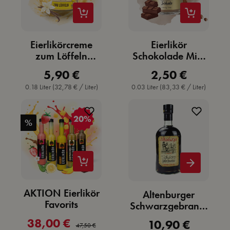
Eierlikörcreme
Eierlikör
zum Löffeln
Schokolade Mini
Vanille
Glas
5,90 €
2,50 €
Regulärer Preis:
Regulärer Preis:
0.18 Liter
(32,78 € / Liter)
0.03 Liter
(83,33 € / Liter)
%
AKTION Eierlikör
Altenburger
Favorits
Schwarzgebrannt
er - Kräuter Elixier
38,00 €
10,90 €
Verkaufspreis:
Regulärer Preis:
Regulärer Preis:
47,50 €
500 ml