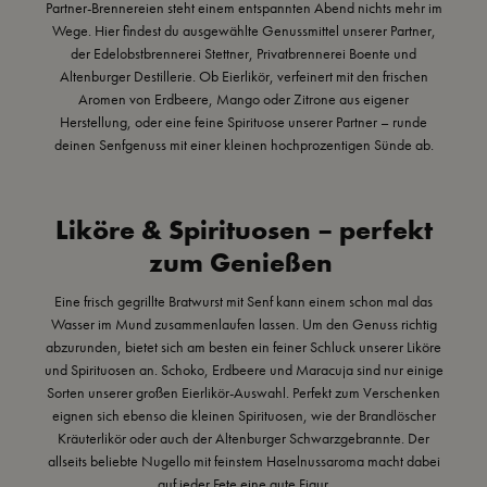
Partner-Brennereien steht einem entspannten Abend nichts mehr im
Wege. Hier findest du ausgewählte Genussmittel unserer Partner,
der Edelobstbrennerei Stettner, Privatbrennerei Boente und
Altenburger Destillerie. Ob
Eierlikör
, verfeinert mit den frischen
Aromen von
Erdbeere
,
Mango
oder
Zitrone
aus eigener
Herstellung, oder eine feine Spirituose unserer Partner – runde
deinen Senfgenuss mit einer kleinen hochprozentigen Sünde ab.
Liköre & Spirituosen – perfekt
zum Genießen
Eine frisch gegrillte Bratwurst mit Senf kann einem schon mal das
Wasser im Mund zusammenlaufen lassen. Um den Genuss richtig
abzurunden, bietet sich am besten ein feiner Schluck unserer Liköre
und Spirituosen an.
Schoko
,
Erdbeere
und
Maracuja
sind nur einige
Sorten unserer großen Eierlikör-Auswahl. Perfekt zum Verschenken
eignen sich ebenso die kleinen Spirituosen, wie der
Brandlöscher
Kräuterlikör
oder auch der
Altenburger Schwarzgebrannte
. Der
allseits beliebte
Nugello
mit feinstem Haselnussaroma macht dabei
auf jeder Fete eine gute Figur.