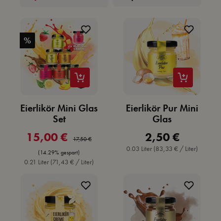
%
Eierlikör Mini Glas
Eierlikör Pur Mini
Set
Glas
15,00 €
2,50 €
Verkaufspreis:
Regulärer Preis:
Regulärer Preis:
17,50 €
0.03 Liter
(83,33 € / Liter)
(14.29% gespart)
0.21 Liter
(71,43 € / Liter)