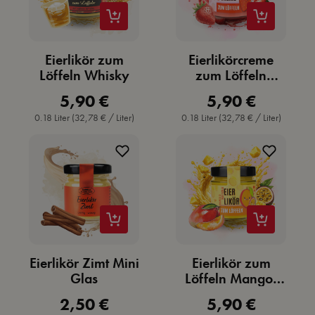
Eierlikör zum
Eierlikörcreme
Löffeln Whisky
zum Löffeln
Erdbeere
5,90 €
5,90 €
Regulärer Preis:
Regulärer Preis:
0.18 Liter
(32,78 € / Liter)
0.18 Liter
(32,78 € / Liter)
Eierlikör Zimt Mini
Eierlikör zum
Glas
Löffeln Mango-
Maracuja
2,50 €
5,90 €
Regulärer Preis:
Regulärer Preis: