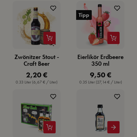
Tipp
Zwönitzer Stout -
Eierlikör Erdbeere
Craft Beer
350 ml
2,20 €
9,50 €
Regulärer Preis:
Regulärer Preis:
0.33 Liter
(6,67 € / Liter)
0.35 Liter
(27,14 € / Liter)