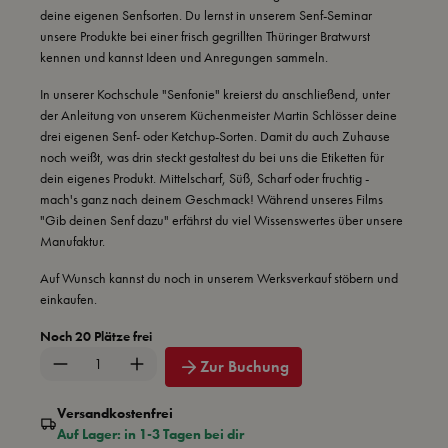
deine eigenen Senfsorten. Du lernst in unserem Senf-Seminar
unsere Produkte bei einer frisch gegrillten Thüringer Bratwurst
kennen und kannst Ideen und Anregungen sammeln.
In unserer Kochschule "Senfonie" kreierst du anschließend, unter
der Anleitung von unserem Küchenmeister Martin Schlösser deine
drei eigenen Senf- oder Ketchup-Sorten. Damit du auch Zuhause
noch weißt, was drin steckt gestaltest du bei uns die Etiketten für
dein eigenes Produkt. Mittelscharf, Süß, Scharf oder fruchtig -
mach's ganz nach deinem Geschmack! Während unseres Films
"Gib deinen Senf dazu" erfährst du viel Wissenswertes über unsere
Manufaktur.
Auf Wunsch kannst du noch in unserem Werksverkauf stöbern und
einkaufen.
Noch 20 Plätze frei
Produkt Anzahl: Gib den gewünschten Wert ein 
Zur Buchung
Versandkostenfrei
Auf Lager: in 1-3 Tagen bei dir