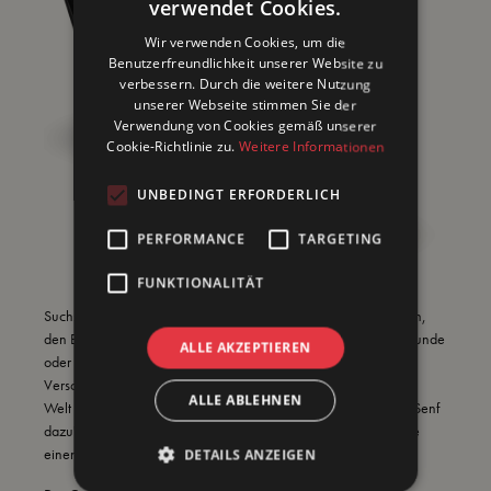
verwendet Cookies.
Wir verwenden Cookies, um die
Benutzerfreundlichkeit unserer Website zu
verbessern. Durch die weitere Nutzung
unserer Webseite stimmen Sie der
Verwendung von Cookies gemäß unserer
Cookie-Richtlinie zu.
Weitere Informationen
UNBEDINGT ERFORDERLICH
PERFORMANCE
TARGETING
FUNKTIONALITÄT
Suchst du noch nach dem perfekten Geschenk für Weihnachten,
den Einzug oder einfach als besondere Aufmerksamkeit für Freunde
ALLE AKZEPTIEREN
oder Kollegen?
Verschenke ein Erlebnis, das in Erinnerung bleibt: Entdecke die
ALLE ABLEHNEN
Welt des Senfs in unserem einzigartigen Seminar "Gib deinen Senf
dazu"! Tauche ein in die Kunst der Senfherstellung und genieße
einen exklusiven Abend.
DETAILS ANZEIGEN