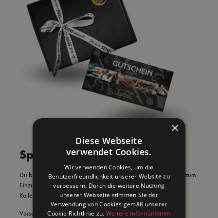
×
Diese Webseite
verwendet Cookies.
Spaß. Kochen. Schlemmen.
Wir verwenden Cookies, um die
Du bist auf der Suche nach einem Geschenk zu Weihnachten, zum
Benutzerfreundlichkeit unserer Website zu
Einzug oder einer Aufmerksamkeit für deine Freunde oder
verbessern. Durch die weitere Nutzung
unserer Webseite stimmen Sie der
Kollegen?
Verwendung von Cookies gemäß unserer
Verschenke einen unvergesslichen Moment: Genieße die
Cookie-Richtlinie zu.
Weitere Informationen