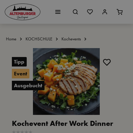
Zum Hauptinhalt springen
Home
KOCHSCHULE
Kochevents
Bildergalerie überspringen
Tipp
Event
Ausgebucht
Kochevent After Work Dinner