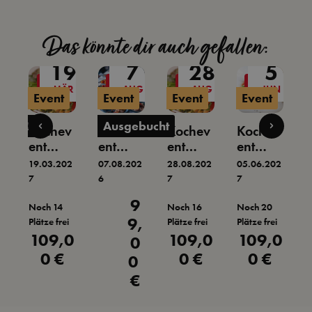
Das könnte dir auch gefallen:
4
19
7
28
5
G
MÄR
AUG
AUG
JUN
Event
Event
Event
Event
bucht
Ausgebucht
v
Kochev
Kochev
Kochev
Kochev
ent
ent
ent
ent
e
c
Bella
Antipas
Bella
Kochev
2
19.03.202
07.08.202
28.08.202
05.06.202
1
Italia
ti,
Italia
ent
i
7
6
7
7
6
Tapas
Cuisine
9
9
egulärer Preis:
Regulärer Preis:
& Meer
Françai
r
Noch 14
Noch 16
Noch 20
,
9,
se -
Plätze frei
Plätze frei
Plätze frei
109,0
109,0
Französ
109,0
0
0
Regulärer Preis:
Regulärer Preis:
Regulärer Preis:
ische
0 €
0 €
0 €
0
0
Küche
€
€