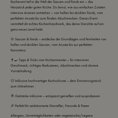
Kochevent tief in die Welt der Saucen und Fonds ein – das
Herzstück jeder guten Küche. Du lernst, wie aus einfachen Zutaten
intensive Aromen entstehen – von hellen bis dunklen Fonds, vom
perfekten Ansatz bis zum finalen Abschmecken. Dieses Event
vermittelt dir echtes Küchenhandwerk, das deine Gerichte auf ein
ganz neues Level hebt.
🍲 Saucen & Fonds – entdecke die Grundlagen und Feinheiten von
hellen und dunklen Saucen, vom Ansatz bis zur perfekten
Konsistenz
👨‍🍳 Tipps & Tricks vom Küchenmeister – für intensiven
Geschmack, richtiges Reduzieren, Abschmecken und clevere
Vorratshaltung
👕 Inklusive hochwertiger Kochschürze – dein Erinnerungsstück
zum Mitnehmen
🥂 Getränke inklusive – entspannt genießen und ausprobieren
🎉 Perfekt für ambitionierte Genießer, Freunde & Paare
Allergien, Unverträglichkeiten oder vegetarische/vegane