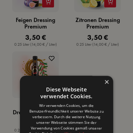
Feigen Dressing
Zitronen Dressing
Premium
Premium
3,50 €
3,50 €
Regulärer Preis:
Regulärer Preis:
0.25 Liter
(14,00 € / Liter)
0.25 Liter
(14,00 € / Liter)
×
Diese Webseite
verwendet Cookies.
Cranberry
Wir verwenden Cookies, um die
Dressing Premium
Benutzerfreundlichkeit unserer Website zu
verbessern. Durch die weitere Nutzung
3,50 €
Regulärer Preis:
unserer Webseite stimmen Sie der
Verwendung von Cookies gemäß unserer
0.25 Liter
(14,00 € / Liter)