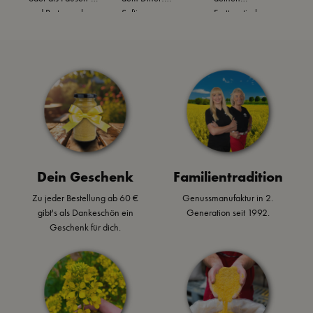
Topping
und Partysnack:
Saftiges
Festtagstisch.
P
Avocado Brot
Rindfleisch-Patty
Cremige
W
l
verfeinert mit
mit schwarzem
Petersilienwurzel-
würziger Snack
Bun,
Suppe mit
Sauce und belegt
Blauschimmelkäse
Bauernsenf und
mit blanchiertem
, & leckerer
Café de Paris
Ei oder frischen
Burger Sauce.
Gewürzmischung.
Tomaten...mmmh!
Dein Geschenk
Familientradition
Zu jeder Bestellung ab 60 €
Genussmanufaktur in 2.
gibt's als Dankeschön ein
Generation seit 1992.
Geschenk für dich.