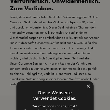
Verführerisch. Unwiderstehlich.
Zum Verlieben.
Bereit, dem verführerischsten Senf aller Zeiten zu begegnen? Unser
Casanova Senf ist der ultimative Wolf im Schafspelz - süß, scharf
und absolut unwiderstehlich. Dieser Senf hat einen Charme, dem
niemand widerstehen kann. Er schleicht sich sanft in deine
Geschmacksknospen und entfacht dann ein Feuerwerk der Aromen.
Dieser süß-scharfe Casanova Senf ist nicht nur ein Genuss für den
Gaumen, sondern auch für die Sinne. Seine leicht körnige Textur
macht ihn zu einem echten Liebling auf deinem Teller. Einmal
probiert, wirst du dich Hals über Kopf in diesen Senf verlieben.
Unser Casanova Senf ist nicht nur ein Meister der Verführung,
sondern auch ein wahres Multitalent in der Küche. Er passt perfekt
zu deinem Lieblingskäse, verleiht Hühnerbrust und Fisch eine
himmlische Note und sorgt in einer leckeren Weißweinsoße für den
perfekten Kick.
×
Diese Webseite
verwendet Cookies.
Besonders lecker zu:
Wir verwenden Cookies, um die