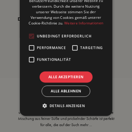
Benutzerfreundlichkeit unserer Website zu
verbessern. Durch die weitere Nutzung
unserer Webseite stimmen Sie der
Verwendung von Cookies gemäß unserer
Dips & Aufstriche
Alleskönner
Cookie-Richtlinie zu.
Weitere Informationen
UNBEDINGT ERFORDERLICH
BBQ & Grillen
Käse
PERFORMANCE
TARGETING
FUNKTIONALITÄT
Geflügel
Saucen
ALLE AKZEPTIEREN
ALLE ABLEHNEN
Verführt deinen Gaumen
DETAILS ANZEIGEN
Mach dich bereit für ein echtes Geschmackserlebnis mit
unserem süß-scharfen Casanova Senf! Diese verführerische
Mischung aus feiner Süße und prickelnder Schärfe ist perfekt
für alle, die auf der Such
mehr ...