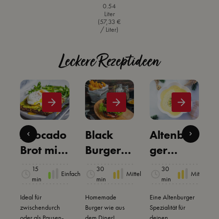
le
0.54
Liter
(57,33 €
/ Liter)
Leckere Rezeptideen
Avocado
Black
Altenbur
Brot mit
Burger
ger
pochiert
mit
Senfsupp
15
30
30
ittel
Einfach
Mittel
Mittel
i
em Ei
Zwiebel-
e mit
min
min
min
Balsamic
pochiert
Ideal für
Homemade
Eine Altenburger
A
zwischendurch
o
Burger wie aus
em Ei
Spezialität für
v
oder als Pausen-
dem Diner!
deinen
A