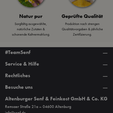
Natur pur
Geprüfte Qualität
Sorgfältig ausgewählte,
Produktion nach strengen
natürliche Zutaten &
Qualitätsvorgaben & jährliche
schonende Kaltvermahlung.
Zertifizierung.
#TeamSenf
Service & Hilfe
Rechtliches
Besuche uns
Altenburger Senf & Feinkost GmbH & Co. KG
Remsaer Straße 21a – 04600 Altenburg
info@senf.de