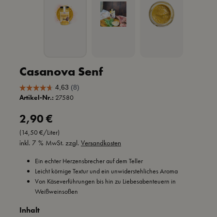
Casanova Senf
Artikel-Nr.:
27580
Regulärer Preis:
2,90 €
(14,50 €/Liter)
inkl. 7 % MwSt. zzgl.
Versandkosten
Ein echter Herzensbrecher auf dem Teller
Leicht körnige Textur und ein unwiderstehliches Aroma
Von Käseverführungen bis hin zu Liebesabenteuern in
Weißweinsoßen
auswählen
Inhalt