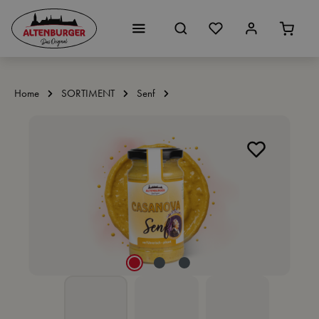
Zum Hauptinhalt springen
Home
SORTIMENT
Senf
Bildergalerie überspringen