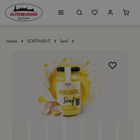
Zum Hauptinhalt springen
Home
SORTIMENT
Senf
Bildergalerie überspringen