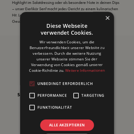
Highlight im Salatdressing oder als besondere Note in deinen Dips
– unser Eierlikör Senf macht jedes Gericht zu einem kulinarischen
Hit. Lass dich überraschen und verzaubere deine
×
Geschmacksknospen mit dieser außergewöhnlichen Kreation!
Diese Webseite
verwendet Cookies.
Wir verwenden Cookies, um die
Besonders lecker zu:
Benutzerfreundlichkeit unserer Website zu
verbessern. Durch die weitere Nutzung
unserer Webseite stimmen Sie der
Verwendung von Cookies gemäß unserer
Cookie-Richtlinie zu.
Weitere Informationen
Gemüse
Fisch
UNBEDINGT ERFORDERLICH
Salat & Dressings
Käse
PERFORMANCE
TARGETING
FUNKTIONALITÄT
Geflügel
Saucen
ALLE AKZEPTIEREN