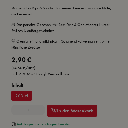
🧄 Genial in Dips & Sandwich-Cremes: Eine extravagante Note,
die begeistert
🎁 Das perfekte Geschenk für Senf-Fans & Genießer mit Humor:
Stylisch & außergewöhnlich
💛 Cremig-fein und mild-pikant: Schonend kaltvermahlen, ohne
künstliche Zusätze
Regulärer Preis:
2,90 €
(14,50 €/Liter)
inkl. 7 % MwSt. zzgl.
Versandkosten
auswählen
Inhalt
200 ml
Produkt Anzahl: Gib den gewünschten Wert ein 
In den Warenkorb
Auf Lager: in 1-3 Tagen bei dir