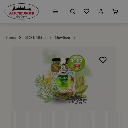
Zum Hauptinhalt springen
Home
SORTIMENT
Gewürze
Bildergalerie überspringen