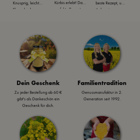
Kürbis erlebt! Das
Knusprig, leichter
beste Rezept, um
i
perfekte Rezept
Flammkuchen,
Auberginen
p
um die Seele
cremiger
köstlich auf dem
l
baumeln zu
-
Schmand,
Grill
k
lassen und
aromatische
zuzubereiten!
G
einfach zu
Würze & milder
a
genießen.
Kürbis sind ein
R
g.
feiner Snack zum
K
Wein, zur Party
P
oder für
l
zwischendurch.
S
B
Dein Geschenk
Familientradition
Zu jeder Bestellung ab 60 €
Genussmanufaktur in 2.
gibt's als Dankeschön ein
Generation seit 1992.
Geschenk für dich.