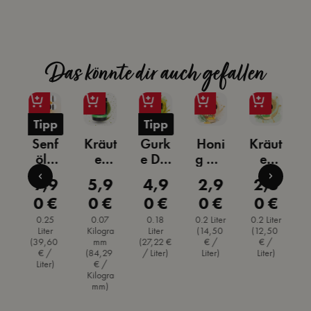
Das könnte dir auch gefallen
p
Tipp
Tipp
z
Senf
Kräut
Gurk
Honi
Kräut
c
öl -
er
e Dill
g Dill
er
kaltg
Dill
Senf
Senfs
der
9
9,9
5,9
4,9
2,9
2,5
ärer Preis:
Regulärer Preis:
Regulärer Preis:
Regulärer Preis:
Regulärer Preis:
Regulärer Pr
epres
Gew
Prem
auce
Prov
€
0 €
0 €
0 €
0 €
0 €
e
st
ürzm
ium
ence
ix
Senf
er
0.25
0.07
0.18
0.2 Liter
0.2 Liter
0
Liter
Kilogra
Liter
(14,50
(12,50
s
(39,60
mm
(27,22 €
€ /
€ /
€ /
(84,29
/ Liter)
Liter)
Liter)
(
z
Liter)
€ /
Kilogra
&
mm)
a