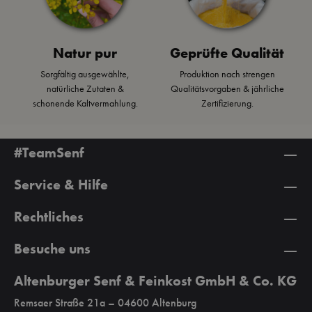
Natur pur
Geprüfte Qualität
Sorgfältig ausgewählte,
Produktion nach strengen
natürliche Zutaten &
Qualitätsvorgaben & jährliche
schonende Kaltvermahlung.
Zertifizierung.
#TeamSenf
Service & Hilfe
Rechtliches
Besuche uns
Altenburger Senf & Feinkost GmbH & Co. KG
Remsaer Straße 21a – 04600 Altenburg