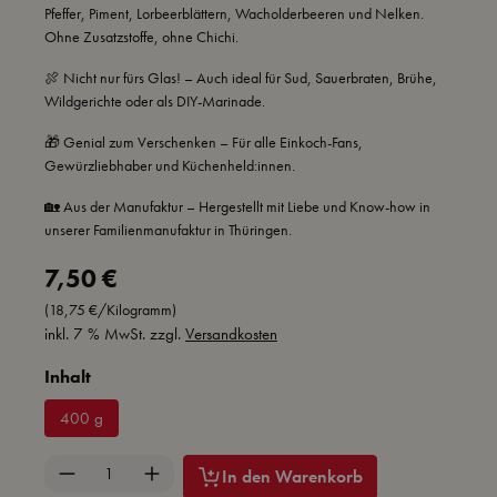
Pfeffer, Piment, Lorbeerblättern, Wacholderbeeren und Nelken.
Ohne Zusatzstoffe, ohne Chichi.
🍖 Nicht nur fürs Glas! – Auch ideal für Sud, Sauerbraten, Brühe,
Wildgerichte oder als DIY-Marinade.
🎁 Genial zum Verschenken – Für alle Einkoch-Fans,
Gewürzliebhaber und Küchenheld:innen.
🏡 Aus der Manufaktur – Hergestellt mit Liebe und Know-how in
unserer Familienmanufaktur in Thüringen.
Regulärer Preis:
7,50 €
(18,75 €/Kilogramm)
inkl. 7 % MwSt. zzgl.
Versandkosten
auswählen
Inhalt
400 g
Produkt Anzahl: Gib den gewünschten Wert ein 
In den Warenkorb