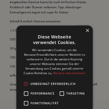
eingekochtes Gemüse kannst du noch mit frischen Kräuter,
Knoblauch oder Thymian verfeinern. Tipp: Altenburger-
Einmachgewürz eignet sich super für Soleier.
Schnell & einfach Gemüse einmachen:
×
1,5 Liter Wasser
Diese Webseite
500 ml Essig (10%)
verwendet Cookies.
30 g Zucker
Wir verwenden Cookies, um die
Benutzerfreundlichkeit unserer Website zu
100 g Salz
verbessern. Durch die weitere Nutzung
unserer Webseite stimmen Sie der
3 EL Einmachgewürz
Verwendung von Cookies gemäß unserer
Cookie-Richtlinie zu.
Weitere Informationen
aufkochen und heiß über 3 Kilo Gemüse geben.
UNBEDINGT ERFORDERLICH
Unser Tipp: Für eine lange Haltbarkeit, die Gläser vorher sehr heiß
ausspülen oder abkochen.
PERFORMANCE
TARGETING
FUNKTIONALITÄT
Besonders lecker zu: