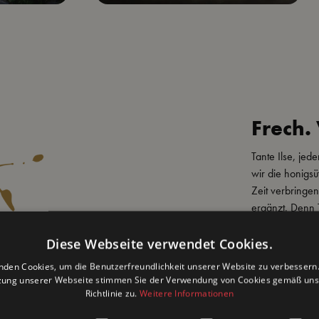
Frech. 
Tante Ilse, jed
wir die honigsü
Zeit verbringe
ergänzt. Denn T
sondern auch e
Raffinesse. Mit
Diese Webseite verwendet Cookies.
harmoniert bes
nden Cookies, um die Benutzerfreundlichkeit unserer Website zu verbessern.
Egal ob beim Pi
zung unserer Webseite stimmen Sie der Verwendung von Cookies gemäß uns
und Dill sind e
Richtlinie zu.
Weitere Informationen