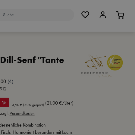
Dill-Senf "Tante
912
%
(21,00 €/Liter)
Regulärer Preis:
3,90 €
(30% gespart)
 zzgl.
Versandkosten
derstehliche Kombination
r Fisch: Harmoniert besonders mit Lachs