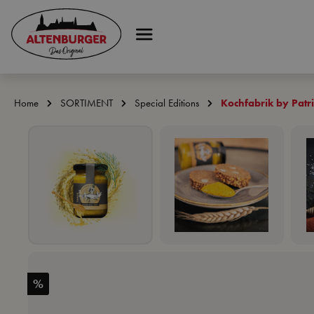
 Hauptinhalt springen
Zur Suche springen
Zur Hauptnavigation springen
Home
SORTIMENT
Special Editions
Kochfabrik by Patr
Bildergalerie überspringen
%