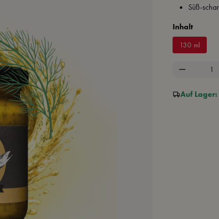
Süß-scharf
auswä
Inhalt
130 ml
Produkt A
Auf Lager: 