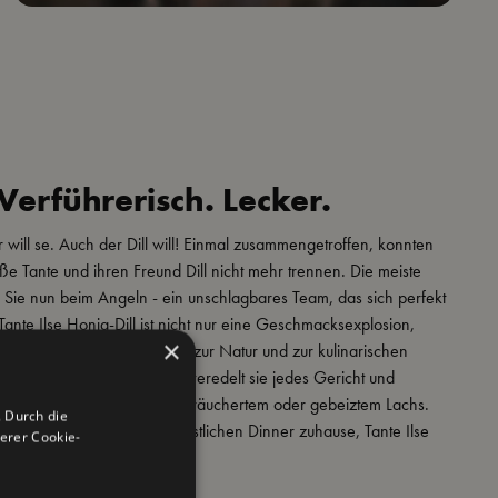
Verführerisch. Lecker.
er will se. Auch der Dill will! Einmal zusammengetroffen, konnten
ße Tante und ihren Freund Dill nicht mehr trennen. Die meiste
n Sie nun beim Angeln - ein unschlagbares Team, das sich perfekt
ante Ilse Honig-Dill ist nicht nur eine Geschmacksexplosion,
×
ine Hommage an die Liebe zur Natur und zur kulinarischen
 ihrem süß-scharfen Aroma veredelt sie jedes Gericht und
onders hervorragend mit geräuchertem oder gebeiztem Lachs.
 Durch die
cknick am See oder beim festlichen Dinner zuhause, Tante Ilse
erer Cookie-
infach unwiderstehlich!