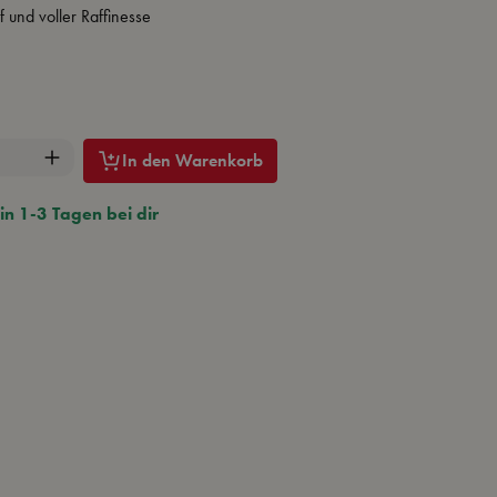
 und voller Raffinesse
hlen
nzahl: Gib den gewünschten Wert ein oder benut
In den Warenkorb
in 1-3 Tagen bei dir