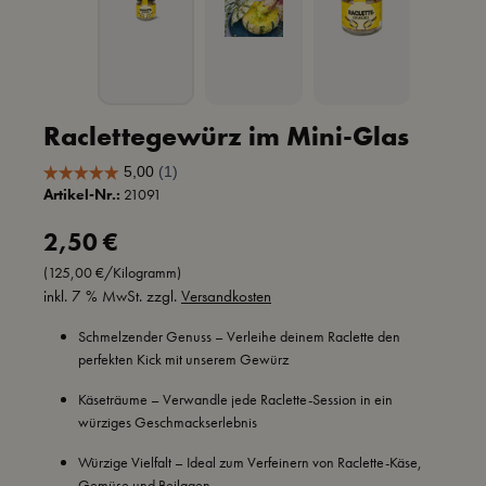
Raclettegewürz im Mini-Glas
Artikel-Nr.:
21091
Regulärer Preis:
2,50 €
(125,00 €/Kilogramm)
inkl. 7 % MwSt. zzgl.
Versandkosten
Schmelzender Genuss – Verleihe deinem Raclette den
perfekten Kick mit unserem Gewürz
Käseträume – Verwandle jede Raclette-Session in ein
würziges Geschmackserlebnis
Würzige Vielfalt – Ideal zum Verfeinern von Raclette-Käse,
Gemüse und Beilagen