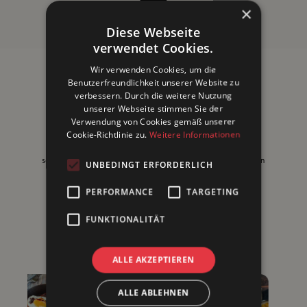
×
Burger & Sandwich
Diese Webseite
verwendet Cookies.
Wir verwenden Cookies, um die
Raclette-Rock: Gewürz für
Benutzerfreundlichkeit unserer Website zu
verbessern. Durch die weitere Nutzung
den perfekten Schmelz
unserer Webseite stimmen Sie der
Verwendung von Cookies gemäß unserer
Verwandle dein Raclette in ein Geschmackserlebnis der
Cookie-Richtlinie zu.
Weitere Informationen
Extraklasse mit unserem Raclette-Rock Gewürz! Diese
sorgfältig abgestimmte Mischung aus aromatischen Kräutern
UNBEDINGT ERFORDERLICH
und Gewürzen hebt den würzigen Gesch
mehr ...
PERFORMANCE
TARGETING
FUNKTIONALITÄT
Leckere Rezeptideen
ALLE AKZEPTIEREN
ALLE ABLEHNEN