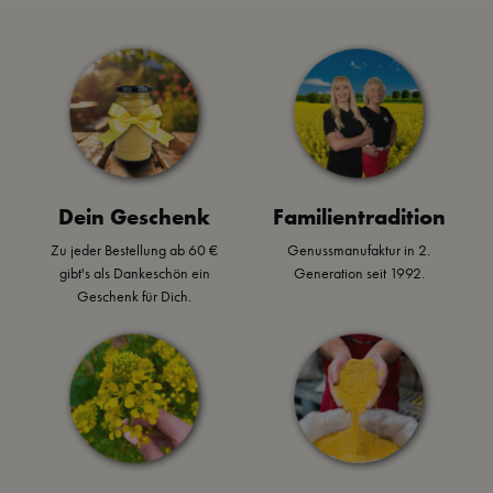
a
aus! Rezept mit
Schwarzbiersenf.
P
Rote Bete,
Der ideale
d
s
Karotten,
Sonntagsbraten &
K
Petersilienwurzel -
für alle die es
s
s
leckerer veganer
deftig mögen.
P
Snack aus dem
a
Backofen.
T
h
k
Dein Geschenk
Familientradition
i
Zu jeder Bestellung ab 60 €
Genussmanufaktur in 2.
B
gibt's als Dankeschön ein
Generation seit 1992.
G
Geschenk für Dich.
A
H
u
B
d
n
s
e
i