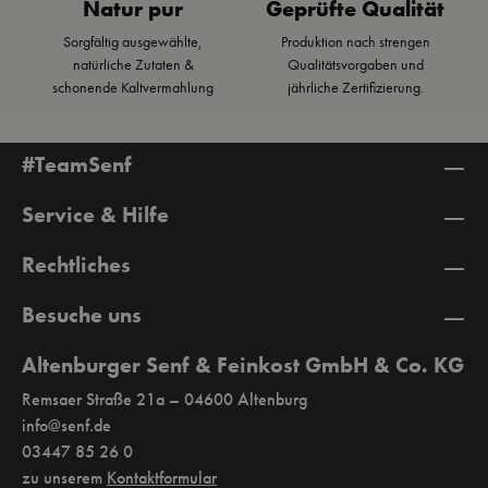
Natur pur
Geprüfte Qualität
S
g
Sorgfältig ausgewählte,
Produktion nach strengen
F
natürliche Zutaten &
Qualitätsvorgaben und
m
schonende Kaltvermahlung
jährliche Zertifizierung.
G
#TeamSenf
Service & Hilfe
Rechtliches
Besuche uns
Altenburger Senf & Feinkost GmbH & Co. KG
Remsaer Straße 21a – 04600 Altenburg
info@senf.de
03447 85 26 0
zu unserem
Kontaktformular