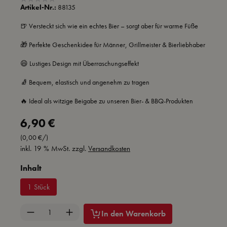
Artikel-Nr.:
88135
🍺 Versteckt sich wie ein echtes Bier – sorgt aber für warme Füße
🎁 Perfekte Geschenkidee für Männer, Grillmeister & Bierliebhaber
😄 Lustiges Design mit Überraschungseffekt
🧦 Bequem, elastisch und angenehm zu tragen
🔥 Ideal als witzige Beigabe zu unseren Bier- & BBQ-Produkten
Regulärer Preis:
6,90 €
(0,00 €/)
inkl. 19 % MwSt. zzgl.
Versandkosten
auswählen
Inhalt
1 Stück
Produkt Anzahl: Gib den gewünschten Wert ein 
In den Warenkorb