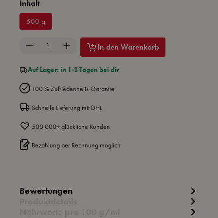
auswählen
Inhalt
500 g
Produkt Anzahl: Gib den gewünschten Wert ein 
In den Warenkorb
Auf Lager: in 1-3 Tagen bei dir
100 % Zufriedenheits-Garantie
Schnelle Lieferung mit DHL
500.000+ glückliche Kunden
Bezahlung per Rechnung möglich
Bewertungen
Produktdetails
Nährwerte pro 100 g/ml