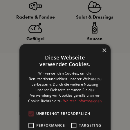
Raclette & Fondue
Salat & Dressings
Geflügel
Saucen
×
Diese Webseite
verwendet Cookies.
Gewürze für
Wir verwenden Cookies, um die
Genussabenteuer
Benutzerfreundlichkeit unserer Website zu
verbessern. Durch die weitere Nutzung
Willkommen in der faszinierenden Welt unserer Senfonie
unserer Webseite stimmen Sie der
Verwendung von Cookies gemäß unserer
Premium Gewürze! Hier findest du eine vielfältige Auswahl
Cookie-Richtlinie zu.
Weitere Informationen
an hochwertigen Produkten, die deine kulinarischen
Kreationen auf ein neues Level heben
mehr ...
UNBEDINGT ERFORDERLICH
PERFORMANCE
TARGETING