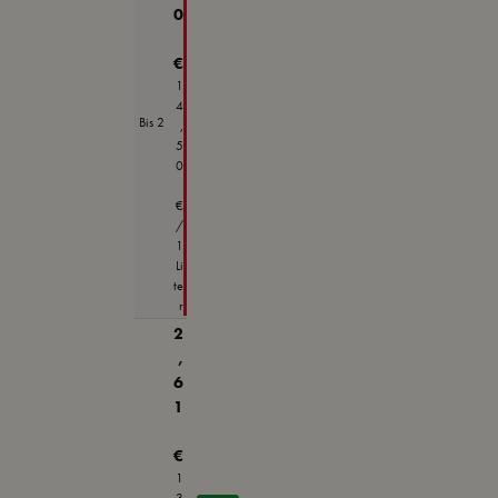
0
€
1
4
Bis
2
,
5
0
€
/
1
Li
te
r
2
,
6
1
€
1
3