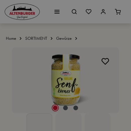
Zum Hauptinhalt springen
Home
SORTIMENT
Gewürze
Bildergalerie überspringen