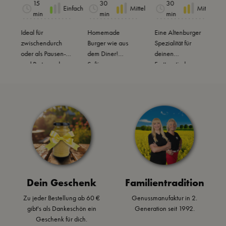
15
30
30
ittel
Einfach
Mittel
Mittel
i
em Ei
Zwiebel-
e mit
min
min
min
Balsamic
pochiert
Ideal für
Homemade
Eine Altenburger
Z
zwischendurch
o
Burger wie aus
em Ei
Spezialität für
G
oder als Pausen-
dem Diner!
deinen
a
Topping
und Partysnack:
Saftiges
Festtagstisch.
W
Avocado Brot
Rindfleisch-Patty
Cremige
m
l
verfeinert mit
mit schwarzem
Petersilienwurzel-
W
würziger Snack
Bun,
Suppe mit
a
Sauce und belegt
Blauschimmelkäse
Bauernsenf und
F
mit blanchiertem
, & leckerer
Café de Paris
L
Ei oder frischen
Burger Sauce.
Gewürzmischung.
d
Tomaten...mmmh!
A
Dein Geschenk
Familientradition
Zu jeder Bestellung ab 60 €
Genussmanufaktur in 2.
gibt's als Dankeschön ein
Generation seit 1992.
Geschenk für dich.