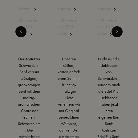
Zutaten
Zutaten
Zutaten
Nährwerte
Nährwerte
Nährwerte
pro 100
pro 100
pro 100
g/ml
g/ml
g/ml
Der Köstritzer
Unseren
Nicht nur die
Schwarzbier
süßen,
Liebhaber
Senf vereint
kastanienfarb
von
würzigen,
enen Senf mit
Schwarzbier,
grobkörnigen
fruchtig-
sondern auch
Senf mit dem
malziger
die Edel Pils-
malzig-
Note
Liebhaber
aromatischen
verfeinern wir
haben jetzt
Charakter
mit Original
ihren
echten
Benediktiner
eigenen Bier
Schwarzbiers
Weißbier,
Senf:
. Die
dunkel. Der
Köstritzer
mittelscharfe
einzigartige
Edel Pils Senf.