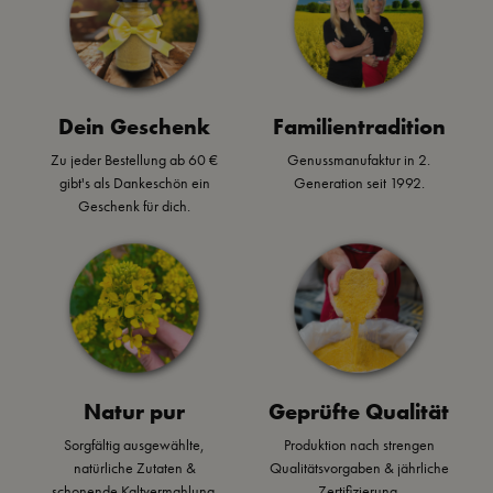
knusprige Kruste
Sonntagsbraten &
ganz
aus pfeffrigen Senf
für alle die es
Besonderem!
und aromatischen
deftig mögen.
Kräutern verleiht
dem Steak eine
herrliche Schärfe
Dein Geschenk
Familientradition
und Tiefe, die
Zu jeder Bestellung ab 60 €
Genussmanufaktur in 2.
jeden Bissen zu
gibt's als Dankeschön ein
Generation seit 1992.
einem Genuss
Geschenk für dich.
macht.
Natur pur
Geprüfte Qualität
Sorgfältig ausgewählte,
Produktion nach strengen
natürliche Zutaten &
Qualitätsvorgaben & jährliche
schonende Kaltvermahlung.
Zertifizierung.