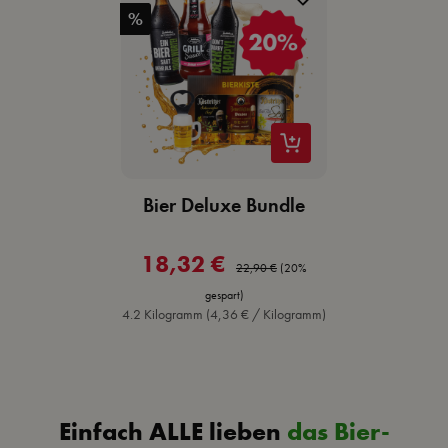
%
Bier Deluxe Bundle
18,32 €
Verkaufspreis:
Regulärer Preis:
22,90 €
(20%
gespart)
4.2 Kilogramm
(4,36 € / Kilogramm)
Einfach ALLE lieben
das Bier-