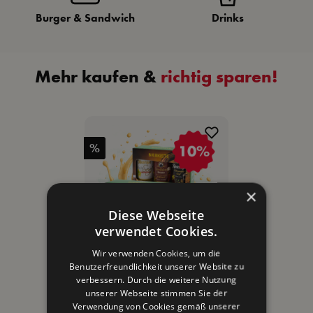
Burger & Sandwich
Drinks
Mehr kaufen &
r
i
c
h
t
i
g
s
p
a
r
e
n
!
%
×
Diese Webseite
verwendet Cookies.
Wir verwenden Cookies, um die
Benutzerfreundlichkeit unserer Website zu
Bierkiste Doppelpack
verbessern. Durch die weitere Nutzung
unserer Webseite stimmen Sie der
Verwendung von Cookies gemäß unserer