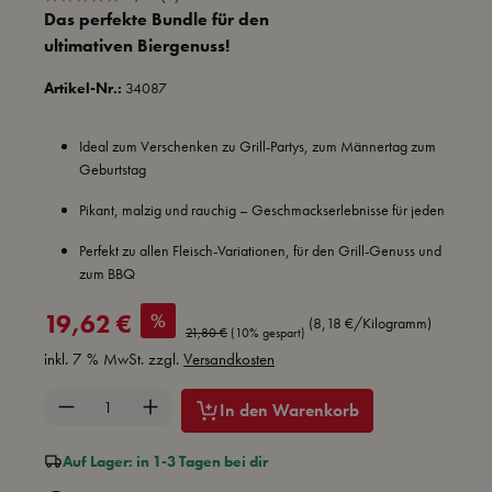
Das perfekte Bundle für den
ultimativen Biergenuss!
Artikel-Nr.:
34087
Ideal zum Verschenken zu Grill-Partys, zum Männertag zum
Geburtstag
Pikant, malzig und rauchig – Geschmackserlebnisse für jeden
Perfekt zu allen Fleisch-Variationen, für den Grill-Genuss und
zum BBQ
Verkaufspreis:
%
19,62 €
(8,18 €/Kilogramm)
Regulärer Preis:
21,80 €
(10% gespart)
inkl. 7 % MwSt. zzgl.
Versandkosten
Produkt Anzahl: Gib den gewünschten Wert ein 
In den Warenkorb
Auf Lager: in 1-3 Tagen bei dir