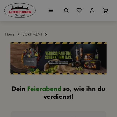
Zum Hauptinhalt springen
Home
SORTIMENT
Dein
F
e
i
e
r
a
b
e
n
d
so, wie ihn du
verdienst!
Bildergalerie überspringen