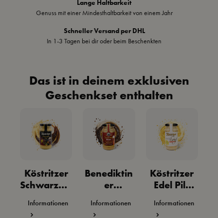
Lange Haltbarkeit
Genuss mit einer Mindesthaltbarkeit von einem Jahr
Schneller Versand per DHL
In 1-3 Tagen bei dir oder beim Beschenkten
Das ist in deinem exklusiven
Geschenkset enthalten
Köstritzer
Benediktin
Köstritzer
A
Schwarzbie
er
Edel Pils
r Senf
Hausmach
Senf
P
Informationen
Informationen
Informationen
er Senf