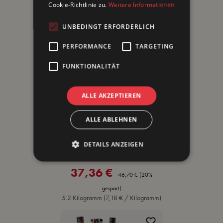
19,62 €
Verkaufspreis:
Regulärer Preis:
Cookie-Richtlinie zu.
Weitere Informationen
21,80 €
(10% gespart)
1.2 Liter
(16,35 € / Liter)
UNBEDINGT ERFORDERLICH
PERFORMANCE
TARGETING
%
FUNKTIONALITÄT
ALLE AKZEPTIEREN
ALLE ABLEHNEN
AKTION Bier & BBQ
DETAILS ANZEIGEN
Bundle
37,36 €
Verkaufspreis:
Regulärer Preis:
46,70 €
(20%
gespart)
5.2 Kilogramm
(7,18 € / Kilogramm)