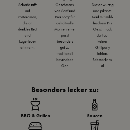
Schärfe trifft
Geschmack
Dieser würzig
auf
von Senf und
und pikante
Röstaromen,
Bier sorgt für
Senf mit mild-
die an
gehaltvolle
frischem Pils
dunkles Brot
Momente - er
Geschmack
und
passt
darf auf
Lagerfeuer
besonders
keiner
erinnern.
gut zu
Grillparty
traditionell
fehlen.
bayrischen
Schmeckt zu
Geri
al
Besonders lecker zu:
BBQ & Grillen
Saucen