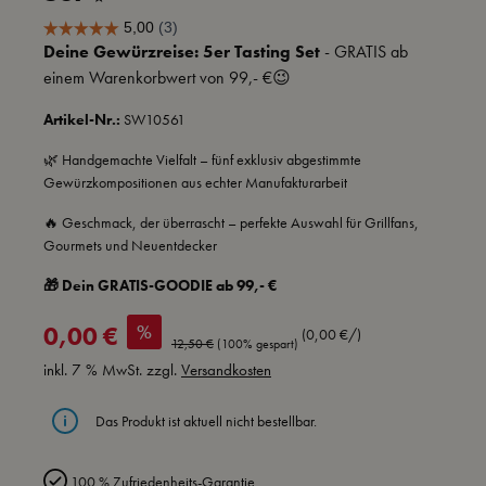
Deine Gewürzreise: 5er Tasting Set
- GRATIS ab
einem Warenkorbwert von 99,- €😉
Artikel-Nr.:
SW10561
🌿 Handgemachte Vielfalt – fünf exklusiv abgestimmte
Gewürzkompositionen aus echter Manufakturarbeit
🔥 Geschmack, der überrascht – perfekte Auswahl für Grillfans,
Gourmets und Neuentdecker
🎁 Dein GRATIS-GOODIE ab 99,- €
Verkaufspreis:
%
0,00 €
(0,00 €/)
Regulärer Preis:
12,50 €
(100% gespart)
inkl. 7 % MwSt. zzgl.
Versandkosten
Das Produkt ist aktuell nicht bestellbar.
100 % Zufriedenheits-Garantie