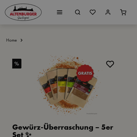
Zum Hauptinhalt springen
Home
Bildergalerie überspringen
%
Gewürz-Überraschung – 5er
Set ✨