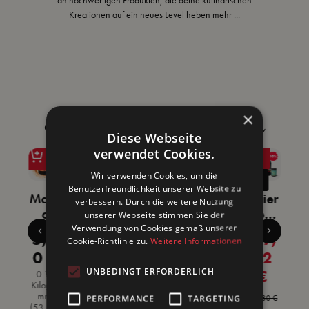
Kreationen auf ein neues Level heben
mehr ...
×
Das könnte dir auch gefallen
Diese Webseite
verwendet Cookies.
Wir verwenden Cookies, um die
%
%
%
%
Benutzerfreundlichkeit unserer Website zu
c
Magi
Bierk
Bier
AKTI
Feier
verbessern. Durch die weitere Nutzung
k
c
iste
Delu
ON
aben
unserer Webseite stimmen Sie der
x
Dust
Dopp
xe
Bier
d
Verwendung von Cookies gemäß unserer
,
5,9
19,
18,
37,
19,
ärer Preis:
Regulärer Preis:
Verkaufspreis:
Verkaufspreis:
Verkaufspreis:
Verkaufsprei
Cookie-Richtlinie zu.
Weitere Informationen
Gew
elpac
Bund
&
Bund
0
0 €
62
32
36
62
s
ürzm
k
le
BBQ
le
UNBEDINGT ERFORDERLICH
e
ix
€
€
Bund
€
€
0.11
Regulärer Preis:
Regulärer Preis:
Regulärer Preis:
Regulärer Pr
Kilogra
r
le
5
mm
PERFORMANCE
TARGETING
21,80 €
22,90 €
46,70 €
21,80 €
a
(53,64