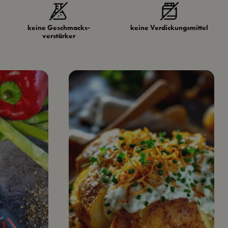
keine Geschmacks­
keine Verdickungs­mittel
verstärker