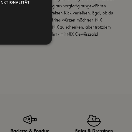
UNKTIONALITÄT
enthält eine geheime Mischung aus sorgfältig ausgewählten
ewürzen, die Ihnen den perfekten Kick verleihen. Egal, ob du
, Gemüse oder sogar Pommes frites würzen möchtest, NIX
 die richtige Wahl. Wage es, NIX zu schenken, aber trotzdem
men, was der Gaumen begehrt - mit NIX Gewürzsalz!
Raclette & Fondue
Salat & Dressings