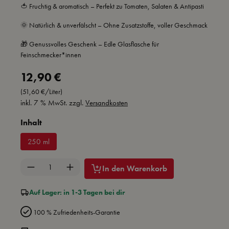
🍅 Fruchtig & aromatisch – Perfekt zu Tomaten, Salaten & Antipasti
🌞 Natürlich & unverfälscht – Ohne Zusatzstoffe, voller Geschmack
🎁 Genussvolles Geschenk – Edle Glasflasche für
Feinschmecker*innen
Regulärer Preis:
12,90 €
(51,60 €/Liter)
inkl. 7 % MwSt. zzgl.
Versandkosten
auswählen
Inhalt
250 ml
Produkt Anzahl: Gib den gewünschten Wert ein 
In den Warenkorb
Auf Lager: in 1-3 Tagen bei dir
100 % Zufriedenheits-Garantie