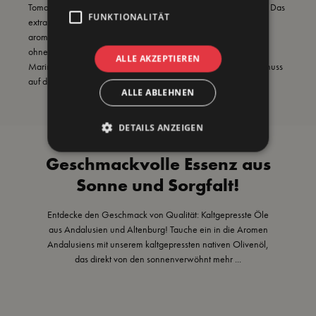
Tomaten, Antipasti, mediterranes Gemüse und knuspriges Brot. Das
FUNKTIONALITÄT
extra native Olivenöl aus Andalusien besitzt ein fruchtiges und
aromatisches Geschmacksprofil, das frische Zutaten verfeinert,
ohne sie zu überdecken. Auch als Grundlage für Dressings,
ALLE AKZEPTIEREN
Marinaden und Dips bringt es authentischen mediterranen Genuss
auf den Teller.
ALLE ABLEHNEN
DETAILS ANZEIGEN
Geschmackvolle Essenz aus
Sonne und Sorgfalt!
Entdecke den Geschmack von Qualität: Kaltgepresste Öle
aus Andalusien und Altenburg! Tauche ein in die Aromen
Andalusiens mit unserem kaltgepressten nativen Olivenöl,
das direkt von den sonnenverwöhnt
mehr ...