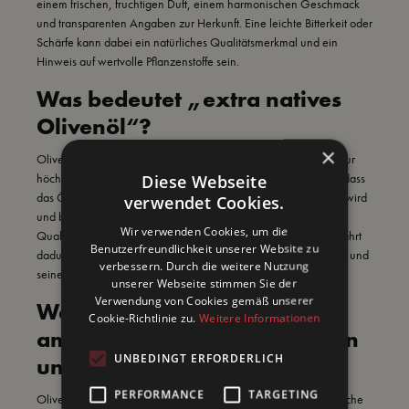
einem frischen, fruchtigen Duft, einem harmonischen Geschmack
und transparenten Angaben zur Herkunft. Eine leichte Bitterkeit oder
Schärfe kann dabei ein natürliches Qualitätsmerkmal und ein
Hinweis auf wertvolle Pflanzenstoffe sein.
Was bedeutet „extra natives
Olivenöl“?
×
Olivenöl von SENF.DE ist 100 % extra nativ und gehört damit zur
höchsten Qualitätsklasse bei Olivenöl. „Extra nativ“ bedeutet, dass
Diese Webseite
das Öl ausschließlich mit mechanischen Verfahren gewonnen wird
verwendet Cookies.
und bestimmte chemische sowie sensorische
Wir verwenden Cookies, um die
Qualitätsanforderungen erfüllt. Es wird nicht raffiniert und bewahrt
Benutzerfreundlichkeit unserer Website zu
dadurch seinen natürlichen Geschmack, sein fruchtiges Aroma und
verbessern. Durch die weitere Nutzung
seine charakteristischen Eigenschaften.
unserer Webseite stimmen Sie der
Verwendung von Cookies gemäß unserer
Welches Olivenöl eignet sich
Cookie-Richtlinie zu.
Weitere Informationen
am besten für Salate, Tomaten
UNBEDINGT ERFORDERLICH
und Antipasti?
PERFORMANCE
TARGETING
Olivenöl von SENF.DE eignet sich besonders gut für Salate, frische