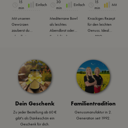
15
30
15
infach
Einfach
Einfach
Mittel
mit Pesto
Balsamic
en
min
min
min
&
o Mango
Putenstr
Mit unseren
Mediterrane Bowl
Knackiges Rezept
T
Chakala
Gewürzen
als leichtes
eifen
für den leichten
D
zauberst du
Abendbrot oder
Genuss. Ideal
M
ka
schnell einen
Snack für die
zum BBQ, zum
r
Gewürz
leckeren Dip für
Arbeit.
Grillen, als Snack
P
die nächste Party
fürs Büro oder
w
Dip
oder für
zum Abendbrot.
h
t
Zwischendurch.
d
s
z
!
F
R
B
Dein Geschenk
Familientradition
Zu jeder Bestellung ab 60 €
Genussmanufaktur in 2.
gibt's als Dankeschön ein
Generation seit 1992.
Geschenk für dich.