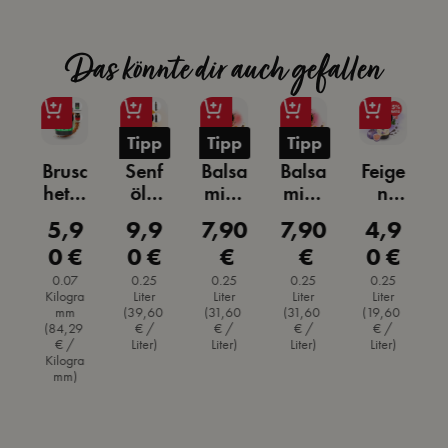
Das könnte dir auch gefallen
Tipp
Tipp
Tipp
w
Brusc
Senf
Balsa
Balsa
Feige
a
hetta
öl -
mico
mico
n
Gew
kaltg
Crem
Crem
Balsa
9
5,9
9,9
7,90
7,90
4,9
ärer Preis:
Regulärer Preis:
Regulärer Preis:
Regulärer Preis:
Regulärer Preis:
Regulärer Pr
i
ürzm
epres
a
a
mico
€
0 €
0 €
€
€
0 €
a
ix
st
Erdb
Himb
25%
eere
eere
GRAT
0.07
0.25
0.25
0.25
0.25
a
Kilogra
Liter
Liter
Liter
Liter
g
IS
mm
(39,60
(31,60
(31,60
(19,60
0
(84,29
€ /
€ /
€ /
€ /
€ /
Liter)
Liter)
Liter)
Liter)
a
Kilogra
mm)