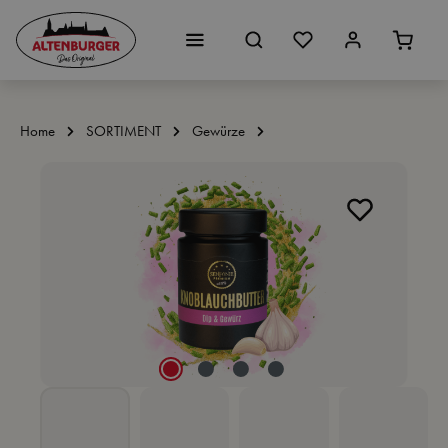
Zum Hauptinhalt springen
Home
SORTIMENT
Gewürze
Bildergalerie überspringen