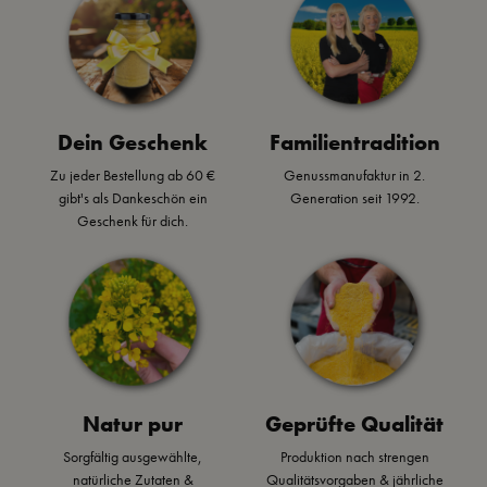
mit blanchiertem
, & leckerer
Ei oder frischen
Burger Sauce.
Tomaten...mmmh!
Dein Geschenk
Familientradition
Zu jeder Bestellung ab 60 €
Genussmanufaktur in 2.
gibt's als Dankeschön ein
Generation seit 1992.
Geschenk für dich.
Natur pur
Geprüfte Qualität
Sorgfältig ausgewählte,
Produktion nach strengen
natürliche Zutaten &
Qualitätsvorgaben & jährliche