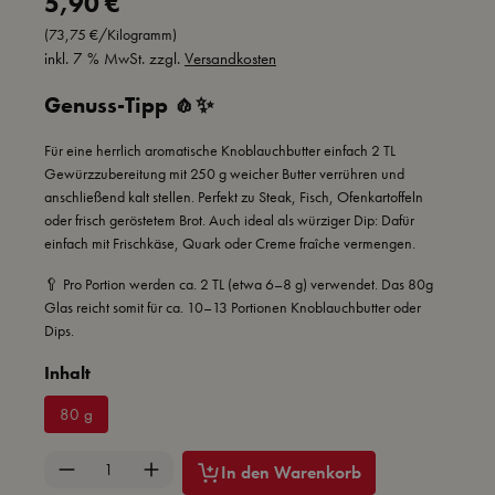
5,90 €
(73,75 €/Kilogramm)
inkl. 7 % MwSt. zzgl.
Versandkosten
Genuss-Tipp 🧄✨
Für eine herrlich aromatische Knoblauchbutter einfach 2 TL
Gewürzzubereitung mit 250 g weicher Butter verrühren und
anschließend kalt stellen. Perfekt zu Steak, Fisch, Ofenkartoffeln
oder frisch geröstetem Brot. Auch ideal als würziger Dip: Dafür
einfach mit Frischkäse, Quark oder Creme fraîche vermengen.
🥄 Pro Portion werden ca. 2 TL (etwa 6–8 g) verwendet. Das 80g
Glas reicht somit für ca. 10–13 Portionen Knoblauchbutter oder
Dips.
auswählen
Inhalt
80 g
Produkt Anzahl: Gib den gewünschten Wert ein 
In den Warenkorb