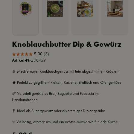
Knoblauchbutter Dip & Gewürz
Artikel-Nr.:
70459
🧄 Mediterraner Knoblauchgenuss mit fein abgestimmten Kräutern
🔥 Perfekt zu gegrilltem Fleisch, Raclette, Bratfisch und Ofengemüse
🥖 Veredelt geröstetes Brot, Baguette und Focaccia im
Handumdrehen
🥄 Ideal als Buttergewürz oder als cremiger Dip angerührt
✨ Vielseitig, aromatisch und ein echtes Must-have für jede Küche
Regulärer Preis: