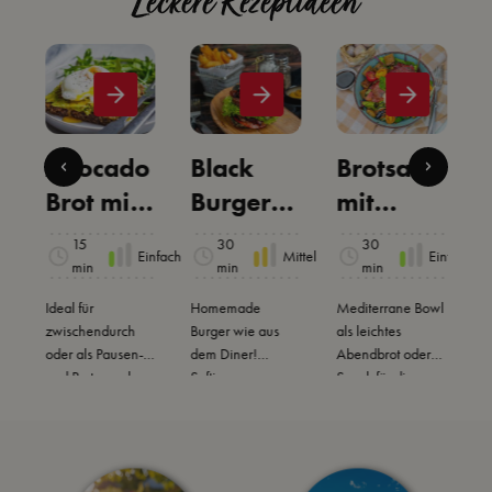
Leckere Rezeptideen
n
Avocado
Black
Brotsalat
s
Brot mit
Burger
mit
pochiert
mit
Crema di
15
30
30
ittel
Einfach
Mittel
Einfach
em Ei
Zwiebel-
Balsamic
min
min
min
Balsamic
o Mango
H
Ideal für
Homemade
Mediterrane Bowl
k
zwischendurch
o
Burger wie aus
als leichtes
l
oder als Pausen-
dem Diner!
Abendbrot oder
Topping
d
us
und Partysnack:
Saftiges
Snack für die
a
t
Avocado Brot
Rindfleisch-Patty
Arbeit.
u
r
verfeinert mit
mit schwarzem
F
würziger Snack
Bun,
Sauce und belegt
Blauschimmelkäse