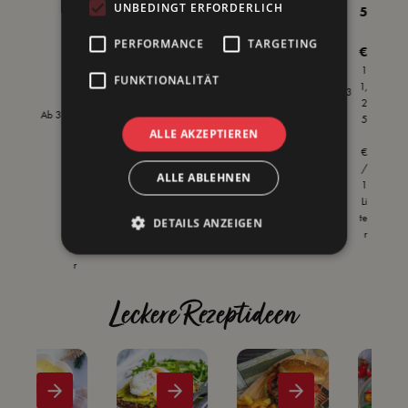
6
UNBEDINGT ERFORDERLICH
5
1
PERFORMANCE
TARGETING
€
€
1
FUNKTIONALITÄT
-10
1
1,
Ab
3
%
3
2
-10
Ab
3
,
5
%
ALLE AKZEPTIEREN
0
5
€
/
ALLE ABLEHNEN
€
1
/
Li
1
te
DETAILS ANZEIGEN
Li
r
te
r
Leckere Rezeptideen