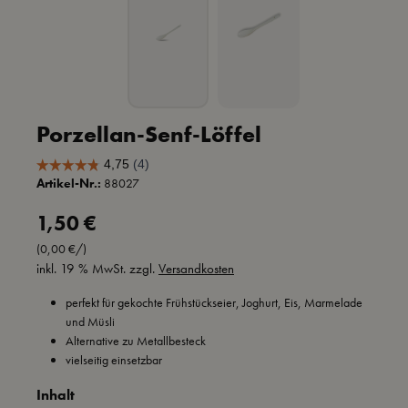
Porzellan-Senf-Löffel
Artikel-Nr.:
88027
Regulärer Preis:
1,50 €
(0,00 €/)
inkl. 19 % MwSt. zzgl.
Versandkosten
perfekt für gekochte Frühstückseier, Joghurt, Eis, Marmelade
und Müsli
Alternative zu Metallbesteck
vielseitig einsetzbar
auswählen
Inhalt