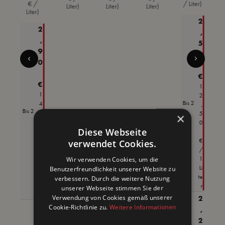
€ /
/ Liter)
)
Glas
Liter)
Liter)
Liter)
Liter)
er
2
 €
2
)
,
,
5
9
0
0
€
€
1
1
2
Bis
2
4
,
Bis
2
,
5
×
5
0
Diese Webseite
0
€
verwendet Cookies.
€
/
/
1
Wir verwenden Cookies, um die
1
Li
Benutzerfreundlichkeit unserer Website zu
Li
te
verbessern. Durch die weitere Nutzung
te
r
unserer Webseite stimmen Sie der
r
Verwendung von Cookies gemäß unserer
2
2
Cookie-Richtlinie zu.
Weitere Informationen
,
,
2