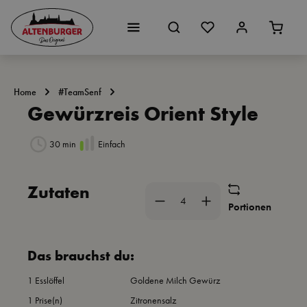
Zum Hauptinhalt springen
Home
#TeamSenf
Gewürzreis Orient Style
30 min
Einfach
Bildergalerie überspringen
Zutaten
Portionen
Das brauchst du:
1 Esslöffel
Goldene Milch Gewürz
1 Prise(n)
Zitronensalz