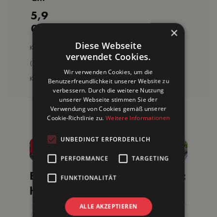
e
5,9
Regulärer Preis:
Milc
0 €
h
×
Pre
0.08
Diese Webseite
Kilogra
miu
verwendet Cookies.
mm
m
(73,75
€ /
Wir verwenden Cookies, um die
Kilogra
Benutzerfreundlichkeit unserer Website zu
mm)
verbessern. Durch die weitere Nutzung
unserer Webseite stimmen Sie der
Weitere leckere Rezepte
Verwendung von Cookies gemäß unserer
Cookie-Richtlinie zu.
Weitere Informationen
UNBEDINGT ERFORDERLICH
PERFORMANCE
TARGETING
Brat
Heiß
Alten
Avoc
Ba
FUNKTIONALITÄT
hähn
er
burg
ado
d
ll-
chen
Apfel
er
Brot
Be
ALLE AKZEPTIEREN
am
45
45
30
15
Mittel
Einfach
Mittel
Einfac