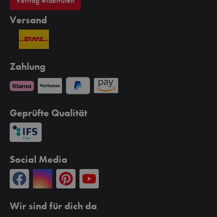
Vertrag widerrufen
inati
us
Versand
n,
igen
afte
omen.
Zahlung
vom
 oder
dem
ofen
Geprüfte Qualität
ser
embe
stert
Social Media
mpliz
s
merg
Wir sind für dich da
, als
peise