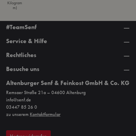
Kilogram
chtes
Tomaten...
m)
ight
mmmh!
laben
#TeamSenf
inert
Service & Hilfe
rem
Rechtliches
c
ürz
Besuche uns
werti
Altenburger Senf & Feinkost GmbH & Co. KG
Remsaer Straße 21a – 04600 Altenburg
l
t
info@senf.de
s
03447 85 26 0
pt
zu unserem
Kontaktformular
onisc