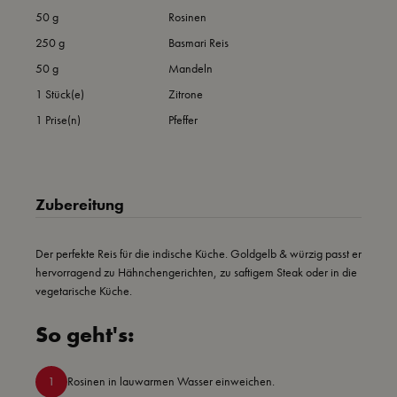
50 g
Rosinen
250 g
Basmari Reis
50 g
Mandeln
1 Stück(e)
Zitrone
1 Prise(n)
Pfeffer
Zubereitung
Der perfekte Reis für die indische Küche. Goldgelb & würzig passt er
hervorragend zu Hähnchengerichten, zu saftigem Steak oder in die
vegetarische Küche.
So geht's:
1
Rosinen in lauwarmen Wasser einweichen.