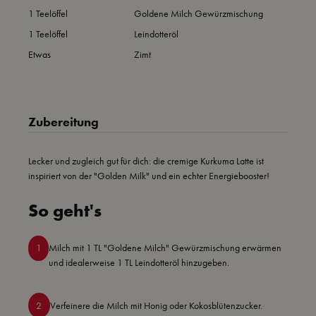
1 Teelöffel
Goldene Milch Gewürzmischung
1 Teelöffel
Leindotteröl
Etwas
Zimt
Zubereitung
Lecker und zugleich gut für dich: die cremige Kurkuma Latte ist
inspiriert von der "Golden Milk" und ein echter Energiebooster!
So geht's
1
Milch mit 1 TL "Goldene Milch" Gewürzmischung erwärmen
und idealerweise 1 TL Leindotteröl hinzugeben.
2
Verfeinere die Milch mit Honig oder Kokosblütenzucker.