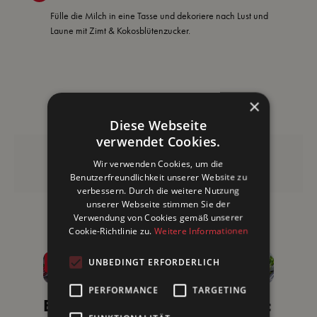
Fülle die Milch in eine Tasse und dekoriere nach Lust und
Laune mit Zimt & Kokosblütenzucker.
×
Diese Webseite
verwendet Cookies.
Diese Produkte benötigst du
Wir verwenden Cookies, um die
Benutzerfreundlichkeit unserer Website zu
verbessern. Durch die weitere Nutzung
Weitere leckere Rezepte
unserer Webseite stimmen Sie der
Verwendung von Cookies gemäß unserer
Cookie-Richtlinie zu.
Weitere Informationen
UNBEDINGT ERFORDERLICH
PERFORMANCE
TARGETING
Brat
Heiß
Alten
Avoc
Ba