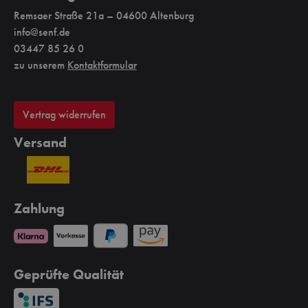
.DE
em Ei
Aben
Remsaer Straße 21a – 04600 Altenburg
oder
en.
info@senf.de
eht
frischen
03447 85 26 0
chtes
Tomaten...
zu unserem
Kontaktformular
ight
mmmh!
laben
Vertrag widerrufen
inert
Versand
rem
c
ürz
Zahlung
werti
l
Geprüfte Qualität
t
s
pt