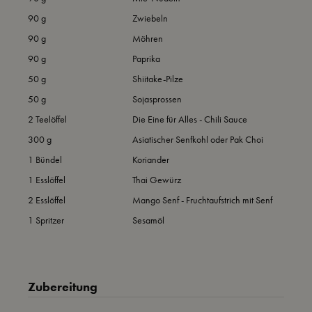
90 g
Zwiebeln
90 g
Möhren
90 g
Paprika
50 g
Shiitake-Pilze
50 g
Sojasprossen
2 Teelöffel
Die Eine für Alles - Chili Sauce
300 g
Asiatischer Senfkohl oder Pak Choi
1 Bündel
Koriander
1 Esslöffel
Thai Gewürz
2 Esslöffel
Mango Senf - Fruchtaufstrich mit Senf
1 Spritzer
Sesamöl
Zubereitung