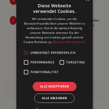
4
Sesamöl in einer Wok-Pfanne erhitzen und das Gemüse
Diese Webseite
nacheinander anbraten.
verwendet Cookies.
Wir verwenden Cookies, um die
5
Gehackten Koriander sowie die grob geschnittenen Kohlblätter
Benutzerfreundlichkeit unserer Website zu
untermischen und mit 2 EL Mango Senf - Fruchtaufstrich mit
verbessern. Durch die weitere Nutzung
Senf verfeinern.
unserer Webseite stimmen Sie der
Verwendung von Cookies gemäß unserer
Warm mit Lachsfilet aus dem Backofen oder mit gegrillter
Cookie-Richtlinie zu.
Weitere Informationen
Hähnchenbrust servieren.
UNBEDINGT ERFORDERLICH
PERFORMANCE
TARGETING
FUNKTIONALITÄT
Diese Produkte benötigst du
ALLE AKZEPTIEREN
ALLE ABLEHNEN
Weitere leckere Rezepte