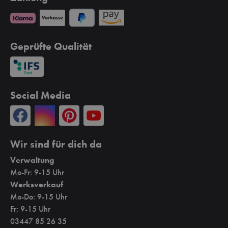
werti
l
Geprüfte Qualität
t
s
pt
onisc
Social Media
inati
us
n,
igen
Wir sind für dich da
Verwaltung
afte
Mo-Fr: 9-15 Uhr
omen.
Werksverkauf
vom
 oder
Mo-Do: 9-15 Uhr
dem
Fr: 9-15 Uhr
ofen
03447 85 26 35
ser