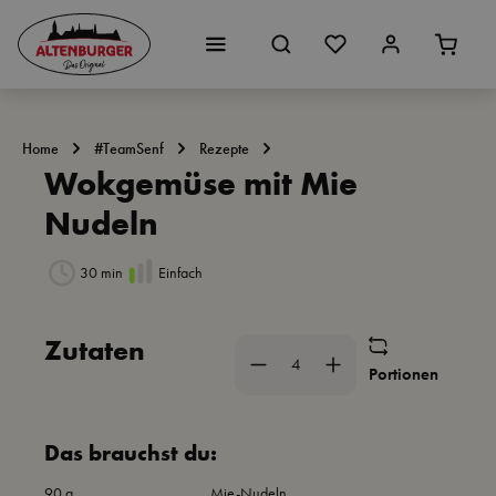
Zum Hauptinhalt springen
Home
#TeamSenf
Rezepte
Wokgemüse mit Mie
Nudeln
30 min
Einfach
Bildergalerie überspringen
Zutaten
Portionen
Das brauchst du:
90 g
Mie-Nudeln